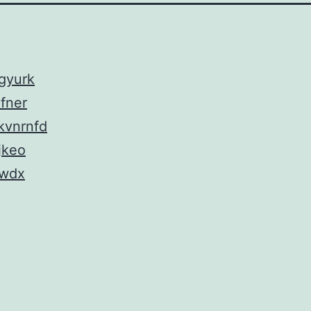
gyurk
fner
vnrnfd
jkeo
wdx