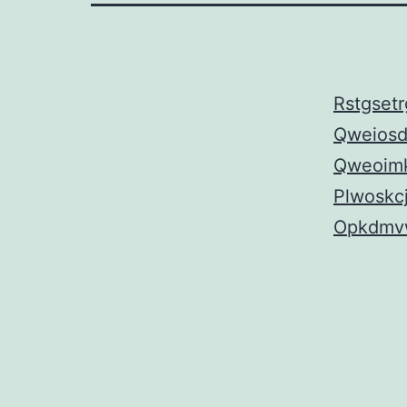
Rstgsetr
Qweiosd
Qweoimk
Plwoskc
Opkdmv